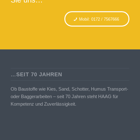
Mobil: 0172 / 7567666
…SEIT 70 JAHREN
Ob Baustoffe wie Kies, Sand, Schotter, Humus Transport-
oder Baggerarbeiten – seit 70 Jahren steht HAAG für
Kompetenz und Zuverlässigkeit.